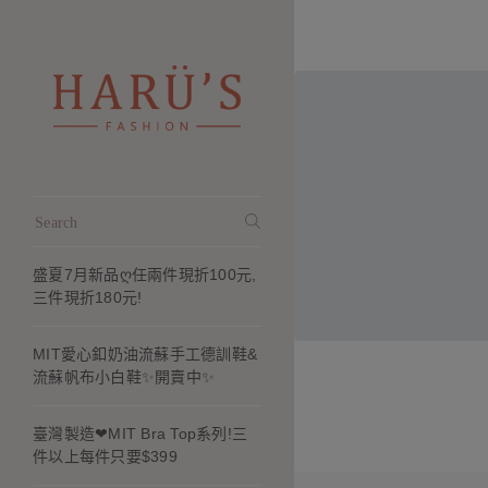
盛夏7月新品ღ任兩件現折100元,
三件現折180元!
MIT愛心釦奶油流蘇手工德訓鞋&
流蘇帆布小白鞋✨開賣中✨
臺灣製造❤MIT Bra Top系列!三
件以上每件只要$399