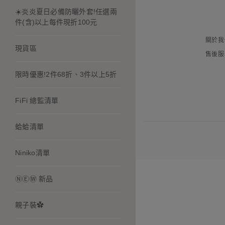
☀️炎炎夏日必備防曬外套!任選兩
件(含)以上每件現折100元
關於我
現貨區
售後服
限時優惠!2件68折、3件以上5折
FiFi 總監清單
蛤蛤清單
Niniko清單
ⓃⒺⓌ 新品
親子裝✿