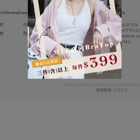
Information
Contact Us
們
付款與運送
評云有限公司 統編:85107159
營業時間：平日早上9:00-12:00/下午13:00
務
隱私權政策
客服信箱：haru@haru-fashion.c
客服line：@doi0581j
©2026 www.haru-fashion.com.tw All Right
矽羽科技
系統建置