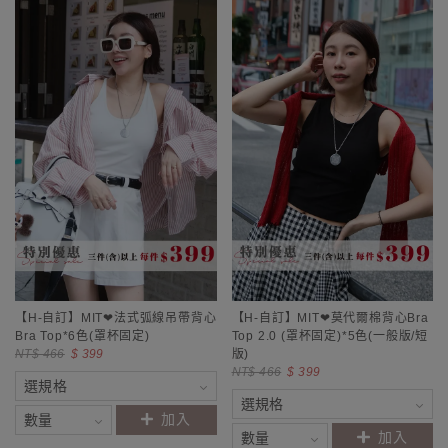
【H-自訂】MIT❤莫代爾棉背心Bra
【H-自訂】MIT❤法式弧線吊帶背心
Top 2.0 (罩杯固定)*5色(一般版/短
Bra Top*6色(罩杯固定)
版)
NT$ 466
$ 399
NT$ 466
$ 399
加入
加入