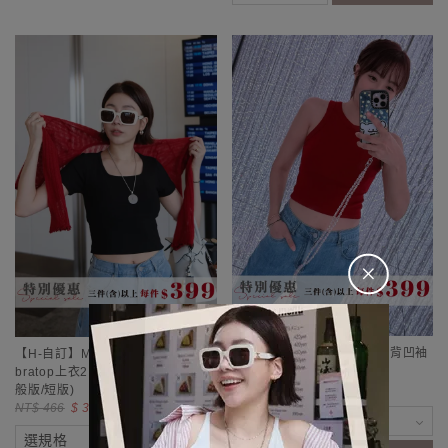
＋
【售完不補】H自訂MIT❤挖背凹袖
【H-自訂】MIT❤方領莫代爾棉
包邊Bra 背心(一般版/短版)
bratop上衣2.0(罩杯固定)*4色(一
NT$ 466
$ 399
般版/短版)
NT$ 466
$ 399