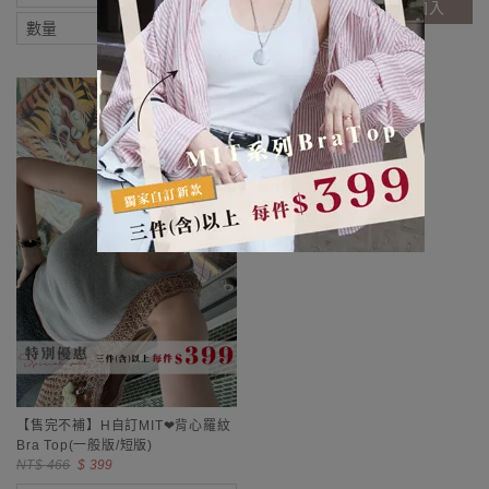
加入
加入
【售完不補】H自訂MIT❤背心羅紋
Bra Top(一般版/短版)
NT$ 466
$ 399