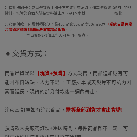
2. 信用卡刷卡：當您選擇線上刷卡方式進行交易時，作業流程透過SSL 加密
機制，保障您的個人隱私資料線上刷卡/ATM虛擬 帳號
3. 貨到付款：包裹材積限制：長45cm*寬30cm*高30cm以內
（系統自動判定
若超過材積限制即無法選擇超商取貨）
，
寄出後約2-3個工作天可至門市取貨。
🔸交貨方式：
商品出貨是以
【現貨+預購】
方式銷售，商品追加期有可
能因布料短缺，人力不足 ，工廠排單或天災等不可抗力因
素而延長，現貨的部分付款後一週內寄出。
注意⚠️ 訂單如有追加商品，
需等全部到貨才會出貨喲!
預購款因為廠商訂製+運送時間，每件商品都不一定，可