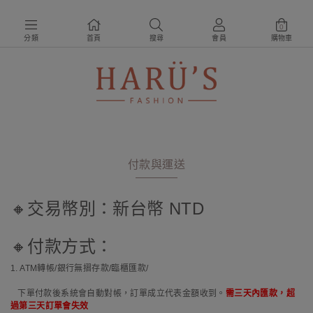
0
分類
首頁
搜尋
會員
購物車
付款與運送
🔸交易幣別：新台幣 NTD
🔸付款方式：
1. ATM轉帳/銀行無摺存款/臨櫃匯款/
下單付款後系統會自動對帳，訂單成立代表金額收到。
需三天內匯款，超
過第三天訂單會失效