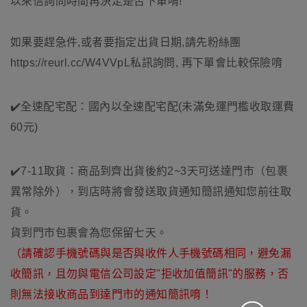
以來信詢問時間再決定是否下單唷!
如果要趕急件,或者要指定出貨日期,請先粉絲團
https://reurl.cc/W4VVpL
私訊詢問, 再下單會比較保險唷
✔️全速配宅配：國內以全速配宅配(未滿免運門檻收取運費
60元)
✔️7-11取貨：商品到齊出貨後約2~3天可送達門市（包裹
異常除外），到店時將會發送取貨通知簡訊通知您前往取
貨。
貨到門市包裹會為您保留七天。
（請確認手機號碼與是否與收件人手機號碼相同，避免漏
收簡訊，且勿與電信公司設定"拒收加值簡訊"的服務，否
則無法接收商品到達門市的通知簡訊唷！