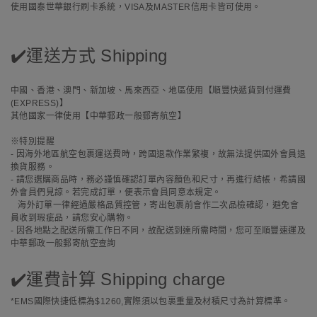
使用國泰世華銀行刷卡系統，VISA及MASTER信用卡皆可使用。
✔️運送方式 Shipping
中國、香港、澳門、新加坡、馬來西亞、地區使用【順豐快遞貨到付運費
(EXPRESS)】
其他國家一律使用【中華郵政一般郵寄航空】
※特別提醒
- 因海外地區航空包裹運送費時，跨國退款作業繁複，故無法提供國外會員退
換貨服務。
- 請您選購商品時，務必謹慎確認訂單內容顏色和尺寸，再進行結帳，希請國
外會員們見諒。若完成訂單，便表示會員同意本規定。
海外訂單一律經過嚴格品質控管，寄出包裹前會作二次品檢確認，避免會
員收到瑕疵品，請您安心購物。
- 因各地點之配送所需工作日不同，故配送到達所需時間，您可至順豐速運及
中華郵政一般郵寄航空查詢
✔️運費計算 Shipping charge
*EMS國際快捷低標為$1260,實際須以包裹重量及材積尺寸為計算標準。