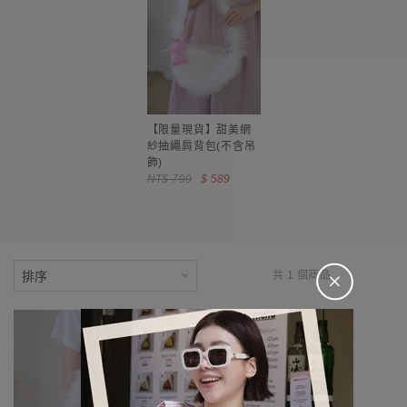
【限量現貨】甜美網
紗抽繩肩背包(不含吊
飾)
NT$ 799
$ 589
＋
共 1 個商品