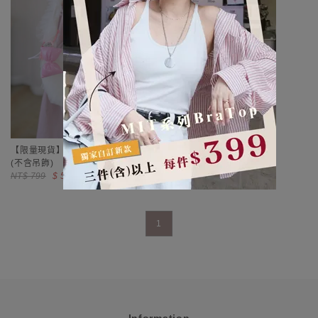
【限量現貨】甜美網紗抽繩肩背包
(不含吊飾)
NT$ 799
$ 589
(現在頁數)
1