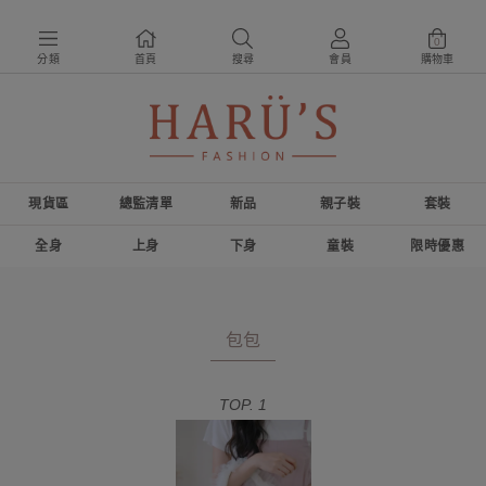
0
分類
首頁
搜尋
會員
購物車
現貨區
總監清單
新品
親子裝
套裝
全身
上身
下身
童裝
限時優惠
包包
TOP. 1