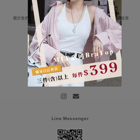
Information
關於我們
付款與運送
售後服務
隱私權政策
Contact Us
評云有限公司 統編:85107159
營業時間：平日早上9:00-12:00/下午13:00-18:00
客服信箱：haru@haru-fashion.com
客服line：@doi0581j
Line Messenger