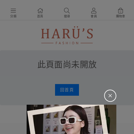
0
分類
首頁
搜尋
會員
購物車
此頁面尚未開放
回首頁
＋