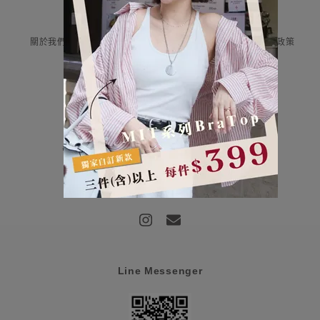
Information
關於我們
付款與運送
售後服務
隱私權政策
Contact Us
評云有限公司 統編:85107159
營業時間：平日早上9:00-12:00/下午13:00-18:00
客服信箱：haru@haru-fashion.com
客服line：@doi0581j
Line Messenger