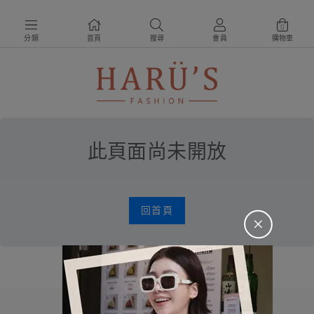
0
分類
首頁
搜尋
會員
購物車
此頁面尚未開放
回首頁
＋