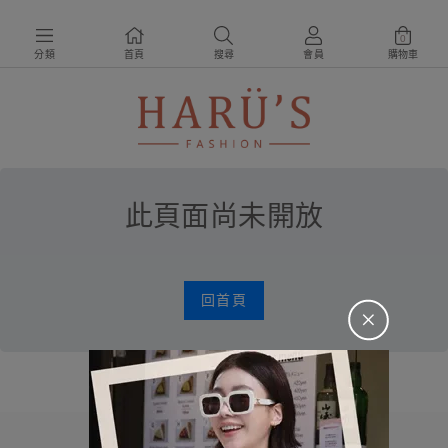
0
分類
首頁
搜尋
會員
購物車
此頁面尚未開放
回首頁
＋