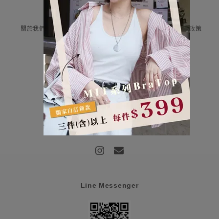
Information
關於我們
付款與運送
售後服務
隱私權政策
Contact Us
評云有限公司 統編:85107159
營業時間：平日早上9:00-12:00/下午13:00-18:00
客服信箱：haru@haru-fashion.com
客服line：@doi0581j
Line Messenger