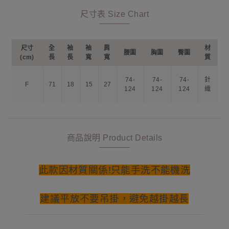
尺寸表 Size Chart
尺寸
全
袖
袖
肩
材
腰圍
胸圍
臀圍
(cm)
長
長
寬
寬
質
74-
74-
74-
針
F
71
18
15
27
124
124
124
織
商品說明 Product Details
此款因材質關係!只能手洗不能機洗
建議平放不要吊掛，避免越掛越長