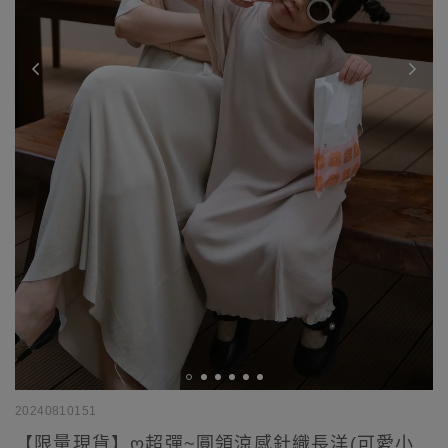
20240810151
【限量現貨】ღ超彈~圓領涼感針織長洋(可愛小