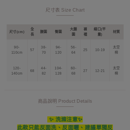
尺寸表 Size Chart
全
大腿
褲
縮口(平
尺寸(cm)
腰圍
臀圍
材質
長
圍
襠
量)
90-
38-
94-
56-
太空
57
25
10-19
110cm
70
120
64
棉
120-
44-
104-
60-
太空
68
27
12-21
140cm
82
128
68
棉
商品說明 Product Details
✨ 洗滌注意✨
此款只能反面洗、反面曬、建議單獨反