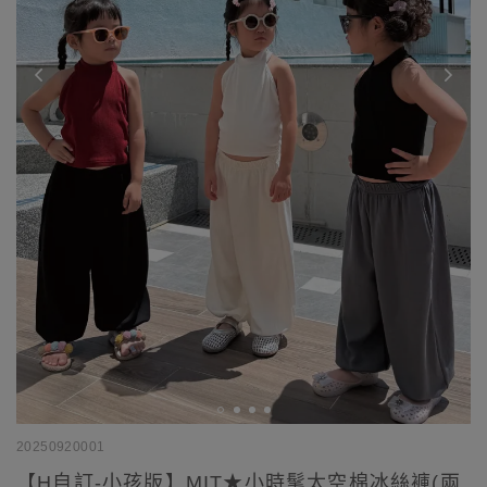
20250920001
【H自訂-小孩版】MIT★小時髦太空棉冰絲褲(兩