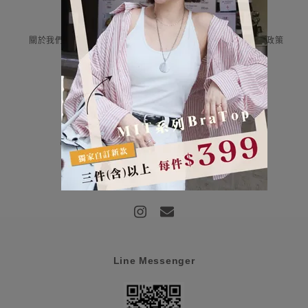
Information
關於我們
付款與運送
售後服務
隱私權政策
Contact Us
評云有限公司 統編:85107159
營業時間：平日早上9:00-12:00/下午13:00-18:00
客服信箱：haru@haru-fashion.com
客服line：@doi0581j
Line Messenger