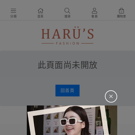
0
分類
首頁
搜尋
會員
購物車
此頁面尚未開放
回首頁
＋