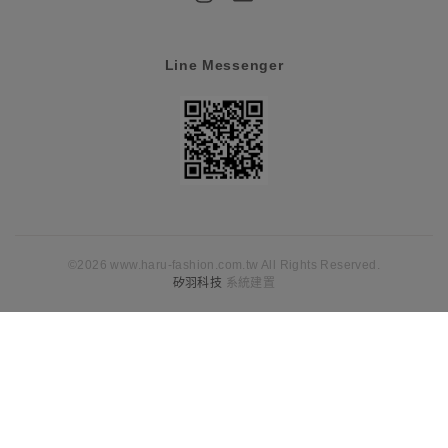
Line Messenger
©2026 www.haru-fashion.com.tw All Rights Reserved.
矽羽科技
系統建置