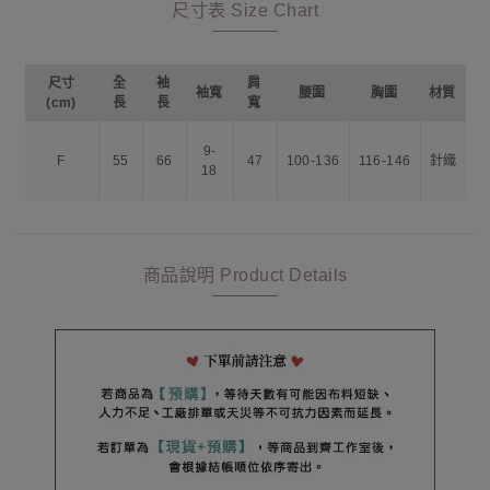
尺寸表 Size Chart
尺寸
全
袖
肩
袖寬
腰圍
胸圍
材質
(cm)
長
長
寬
9-
F
55
66
47
100-136
116-146
針織
18
商品說明 Product Details