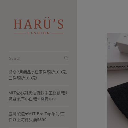
盛夏7月新品ღ任兩件現折100元,
三件現折180元!
MIT愛心釦奶油流蘇手工德訓鞋&
流蘇帆布小白鞋✨開賣中✨
臺灣製造❤MIT Bra Top系列!三
件以上每件只要$399