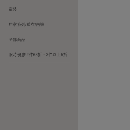
童裝
居家系列/睡衣/內褲
全部商品
限時優惠!2件68折、3件以上5折