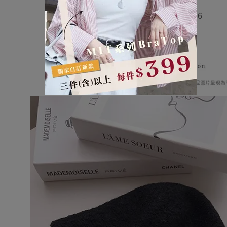
✨
MD 164/46
-color -