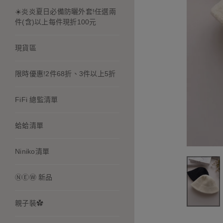
☀️炎炎夏日必備防曬外套!任選兩
件(含)以上每件現折100元
現貨區
限時優惠!2件68折、3件以上5折
FiFi 總監清單
蛤蛤清單
Niniko清單
ⓃⒺⓌ 新品
親子裝✿