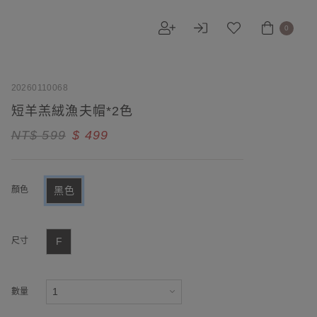
0
20260110068
短羊羔絨漁夫帽*2色
NT$ 599
$ 499
顏色
黑色
尺寸
F
數量