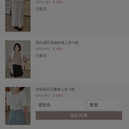
NT$ 739
$ 559
已售完
設計感花苞袖拼接上衣*5色
NT$ 639
$ 499
已售完
珍珠釦花花蓬袖上衣*4色
NT$ 699
$ 580
按此加購