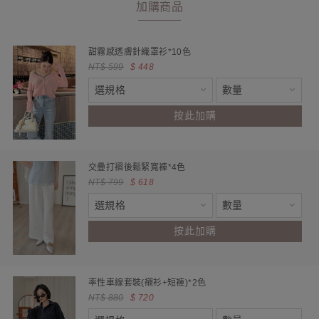
加購商品
甜霧感透膚針織罩衫*10色
NT$ 599
$ 448
按此加購
交疊打褶後鬆緊寬褲*4色
NT$ 799
$ 618
按此加購
率性車線套裝(襯衫+短褲)*2色
NT$ 880
$ 720