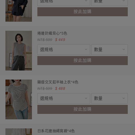
按此加購
捲邊針織背心*5色
NT$ 599
$ 449
按此加購
顯瘦交叉釦半袖上衣*4色
NT$ 599
$ 488
按此加購
日系花邊抽繩寬褲*4色