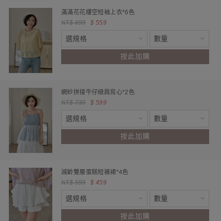
滿滿花花縷空短袖上衣*6色
NT$ 699
$ 559
按此加購
網紗拼接牛仔細肩背心*2色
NT$ 730
$ 599
按此加購
減齡雙層蛋糕短褲裙*4色
NT$ 599
$ 459
按此加購