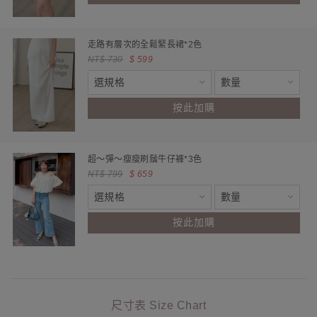
走路有層次的全鬆緊長裙*2色
NT$ 730
$ 599
按此加購
超～彈～瘦瘦刷鬚牛仔褲*3色
NT$ 799
$ 659
按此加購
尺寸表 Size Chart