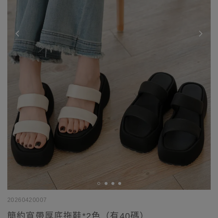
20260420007
簡約寬帶厚底拖鞋*2色（有40碼）