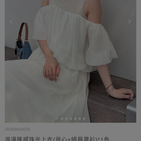
20260420025
浪漫蓬感珠光上衣(背心+細肩罩衫)*1色