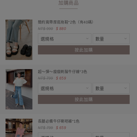
加購商品
簡約寬帶厚底拖鞋*2色（有40碼）
NT$ 990
$ 880
按此加購
超～彈～瘦瘦刷鬚牛仔褲*3色
NT$ 799
$ 659
按此加購
長腿必備牛仔喇吧褲*1色
NT$ 799
$ 659