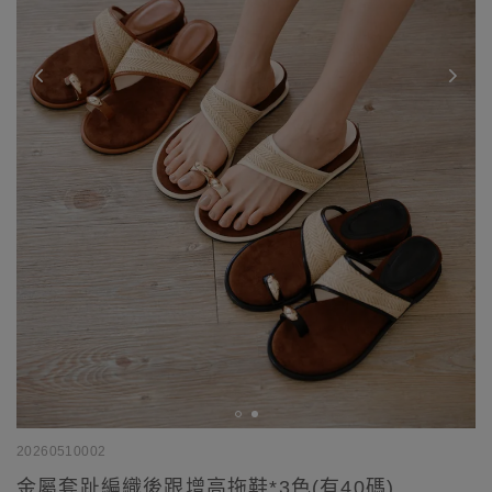
20260510002
金屬套趾編織後跟增高拖鞋*3色(有40碼)