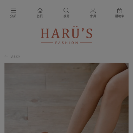
0
分類
首頁
搜尋
會員
購物車
Back