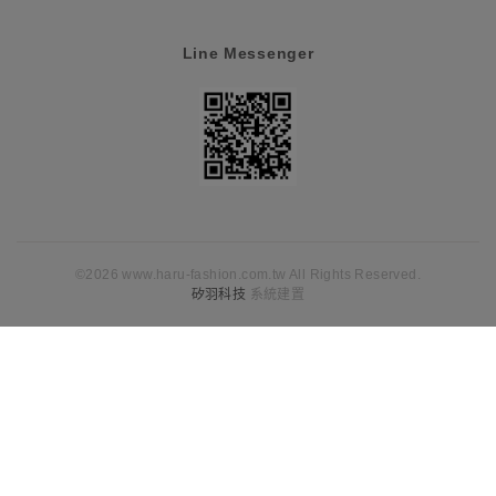
Line Messenger
©2026 www.haru-fashion.com.tw All Rights Reserved.
矽羽科技
系統建置