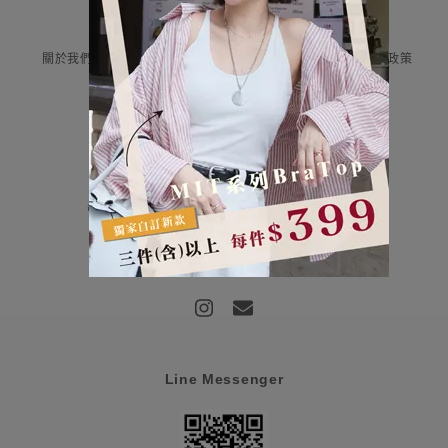
Information
關於我們
付款與運送
售後服務
隱私權政策
Contact Us
評云有限公司 統編:85107159
營業時間：平日早上9:00-12:00/下午13:00-18:00
客服信箱：haru@haru-fashion.com
客服line：@doi0581j
Line Messenger