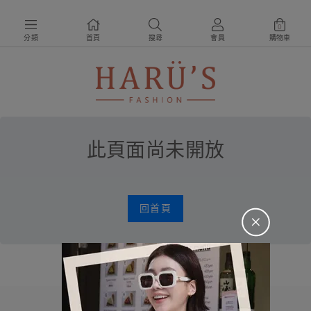
0
分類
首頁
搜尋
會員
購物車
此頁面尚未開放
回首頁
＋