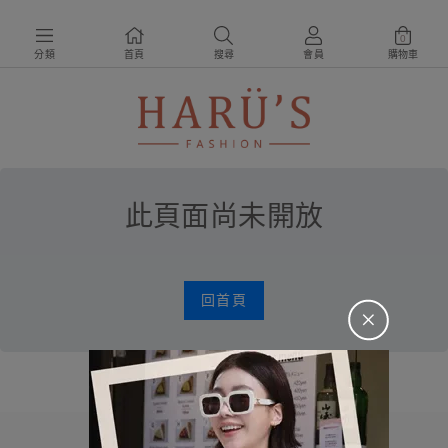
0
分類
首頁
搜尋
會員
購物車
此頁面尚未開放
回首頁
＋