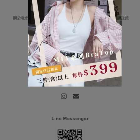
Information
關於我們
付款與運送
售後服務
隱私權政策
Contact Us
評云有限公司 統編:85107159
營業時間：平日早上9:00-12:00/下午13:00-18:00
客服信箱：haru@haru-fashion.com
客服line：@doi0581j
Line Messenger