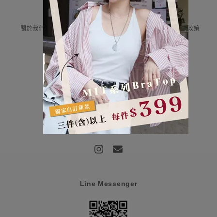
Information
關於我們
付款與運送
售後服務
隱私權政策
Contact Us
評云有限公司 統編:85107159
營業時間：平日早上9:00-12:00/下午13:00-18:00
客服信箱：haru@haru-fashion.com
客服line：@doi0581j
Line Messenger