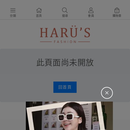
0
分類
首頁
搜尋
會員
購物車
此頁面尚未開放
回首頁
＋