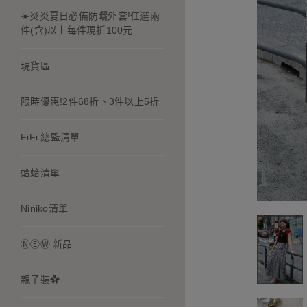
☀️炎炎夏日必備防曬外套!任選兩
件(含)以上每件現折100元
現貨區
限時優惠!2件68折、3件以上5折
FiFi 總監清單
蛤蛤清單
Niniko清單
ⓃⒺⓌ 新品
親子裝✿