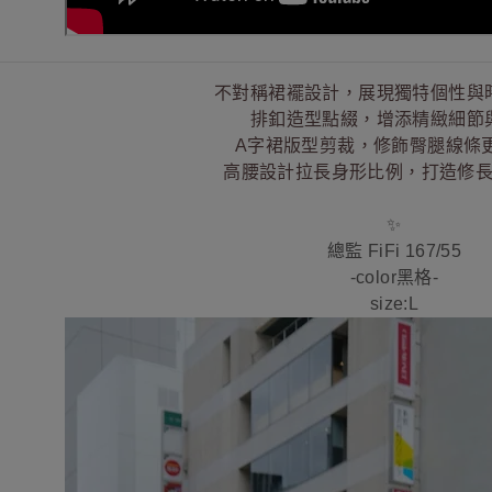
不對稱裙襬設計，展現獨特個性與
排釦造型點綴，增添精緻細節
A字裙版型剪裁，修飾臀腿線條
高腰設計拉長身形比例，打造修
✨
總監 FiFi 167/55
-color黑格-
size:L