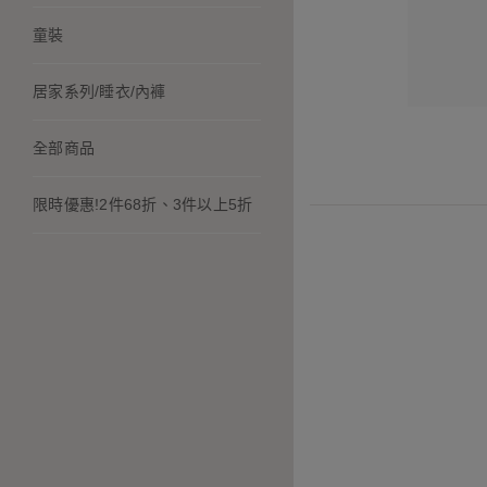
童裝
居家系列/睡衣/內褲
全部商品
限時優惠!2件68折、3件以上5折