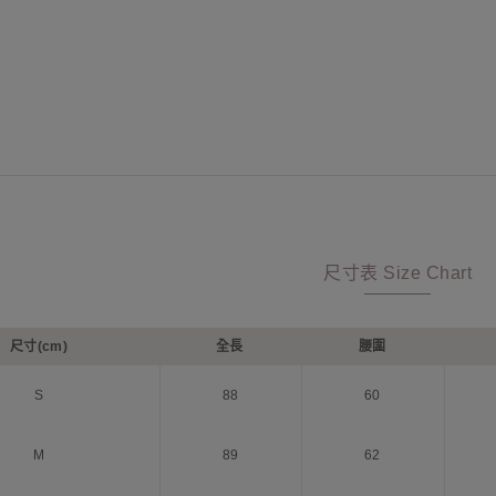
尺寸表 Size Chart
尺寸(cm)
全長
腰圍
S
88
60
M
89
62