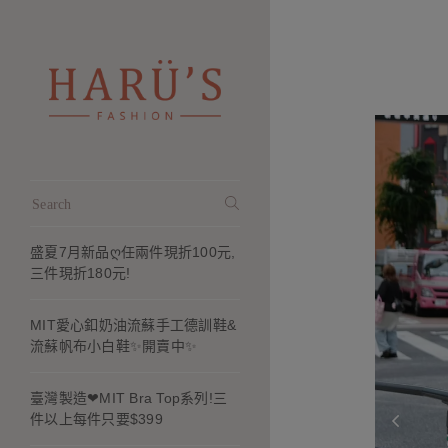
盛夏7月新品ღ任兩件現折100元,
三件現折180元!
MIT愛心釦奶油流蘇手工德訓鞋&
流蘇帆布小白鞋✨開賣中✨
臺灣製造❤MIT Bra Top系列!三
件以上每件只要$399