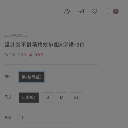
0
20260610052
設計感不對稱格紋排釦A字裙*3色
NT$ 799
$ 659
顏色
黑格(總監)
尺寸
L(總監)
S
M
XL
數量