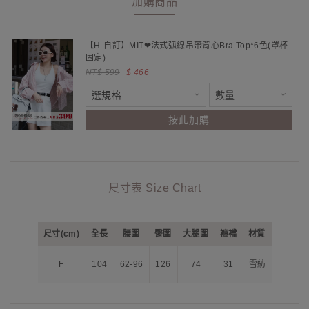
加購商品
【H-自訂】MIT❤法式弧線吊帶背心Bra Top*6色(罩杯
固定)
NT$ 599
$ 466
按此加購
尺寸表 Size Chart
尺寸(cm)
全長
腰圍
臀圍
大腿圍
褲襠
材質
F
104
62-96
126
74
31
雪紡