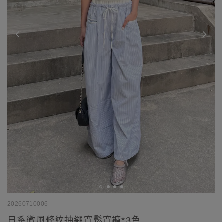
20260710006
日系微風條紋抽繩寬鬆寬褲*3色