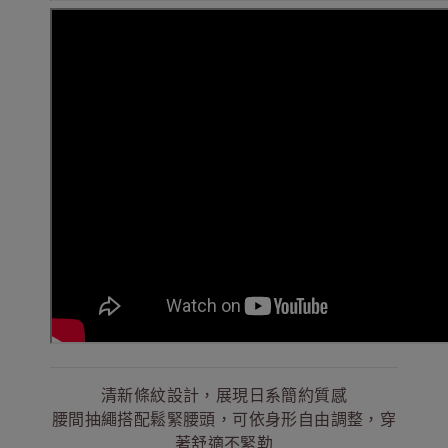
清新條紋設計，展現日系簡約質感
腰間抽繩搭配鬆緊腰頭，可依身形自由調整，穿
著舒適不緊勒