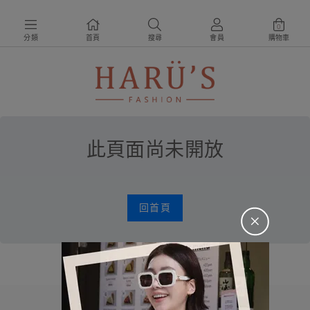
0
分類
首頁
搜尋
會員
購物車
此頁面尚未開放
回首頁
＋