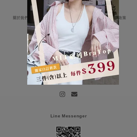
Information
關於我們
付款與運送
售後服務
隱私權政策
Contact Us
評云有限公司 統編:85107159
營業時間：平日早上9:00-12:00/下午13:00-18:00
客服信箱：haru@haru-fashion.com
客服line：@doi0581j
Line Messenger