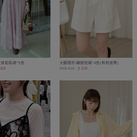
排釦長裙*5色
大腿隱形!顯瘦短褲*4色(有附皮帶)
598
NT$ 699
$ 509