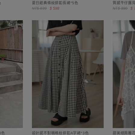
色
夏日經典條紋排釦長裙*5色
質感牛仔露背
NT$ 699
$ 598
NT$ 880
$ 
3色
設計感不對稱格紋排釦A字裙*3色
甜美細肩雕花