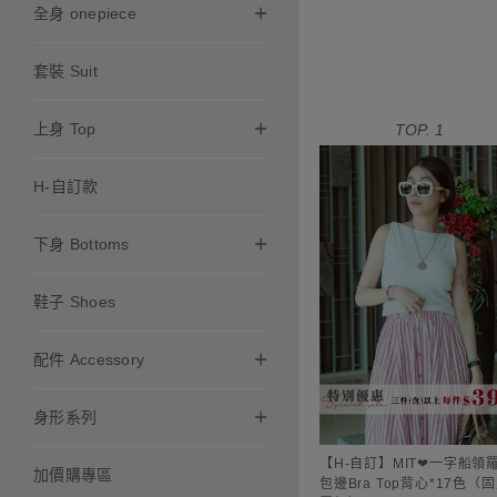
全身 onepiece
套裝 Suit
上身 Top
TOP. 10
TOP. 1
H-自訂款
下身 Bottoms
鞋子 Shoes
配件 Accessory
身形系列
褲*3色
【H-自訂】MIT❤一字船領
日常好搭花圓領落肩短T*4色
加價購專區
包邊Bra Top背心*17色（
NT$ 488
$ 399