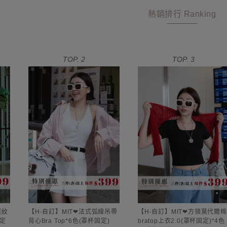
熱銷排行 Ranking
TOP. 2
TOP. 3
羅紋
【H-自訂】MIT❤法式弧線吊帶
【H-自訂】MIT❤方領莫代爾棉
固定
背心Bra Top*6色(罩杯固定)
bratop上衣2.0(罩杯固定)*4色