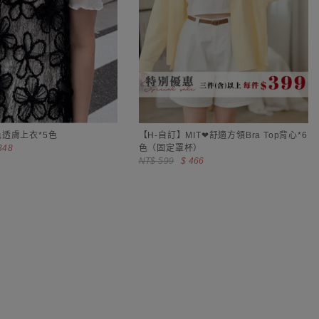
透膚上衣*5色
【H-自訂】MIT❤舒適方領Bra Top背心*6
348
色（固定罩杯）
NT$ 599
$ 466