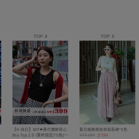
TOP. 4
TOP. 5
【H-自訂】MIT❤莫代爾棉背心
夏日經典條紋排釦長裙*5色
Bra Top 2.0 (罩杯固定)*5色(一
NT$ 699
$ 598