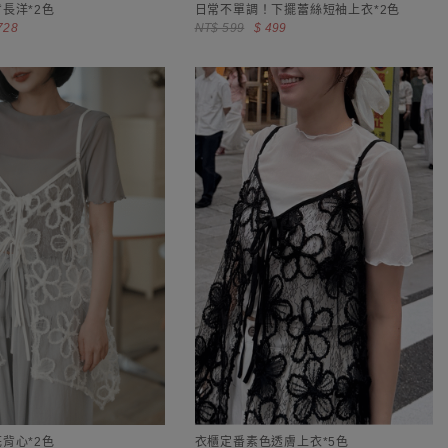
長洋*2色
日常不單調！下擺蕾絲短袖上衣*2色
728
NT$ 599
$ 499
背心*2色
衣櫃定番素色透膚上衣*5色