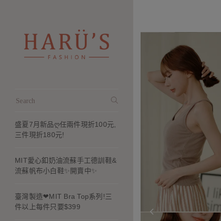
盛夏7月新品ღ任兩件現折100元,
三件現折180元!
MIT愛心釦奶油流蘇手工德訓鞋&
流蘇帆布小白鞋✨開賣中✨
臺灣製造❤MIT Bra Top系列!三
件以上每件只要$399