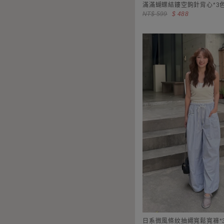
滿滿蝴蝶結鏤空鉤針背心*3
NT$ 599
$ 488
日系微風條紋抽繩寬鬆寬褲*