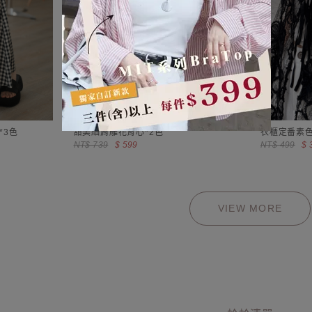
*3色
甜美細肩雕花背心*2色
衣櫃定番素色
NT$ 739
$ 599
NT$ 499
$ 
VIEW MORE