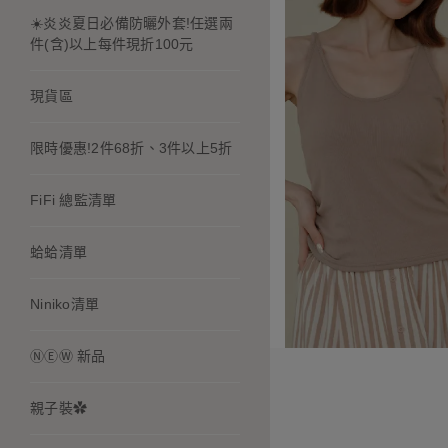
☀️炎炎夏日必備防曬外套!任選兩
件(含)以上每件現折100元
現貨區
限時優惠!2件68折、3件以上5折
FiFi 總監清單
蛤蛤清單
Niniko清單
ⓃⒺⓌ 新品
親子裝✿