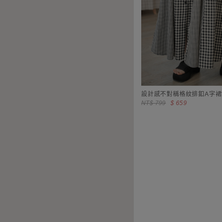
設計感不對稱格紋排釦A字裙
NT$ 799
$ 659