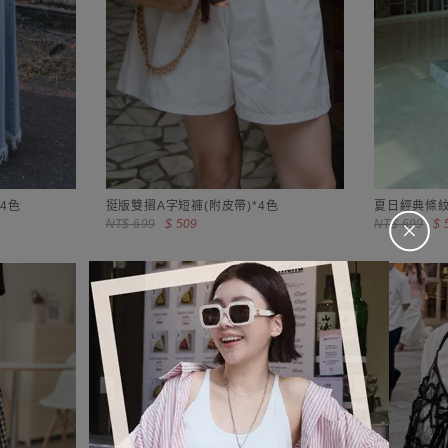
4色
挺版雙摺A字短褲(附皮帶)*4色
夏日經典條紋
＋
NT$ 699
$ 509
NT$ 699
$ 