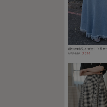
超修飾!水洗不修邊牛仔長裙*
NT$ 820
$ 696