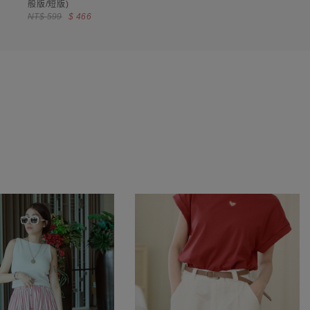
般版/短版)
NT$ 599
$ 466